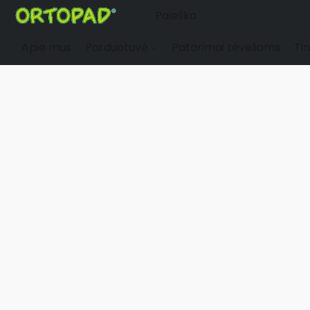
Apie mus
Parduotuvė
Patarimai tėveliams
Tin