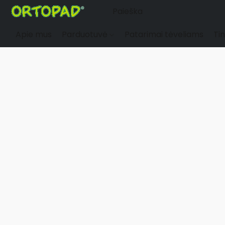
Apie mus
Parduotuvė
Patarimai tėveliams
Tin