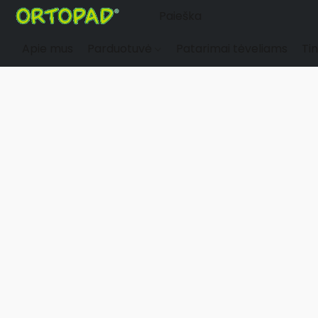
Apie mus
Parduotuvė
Patarimai tėveliams
Tin