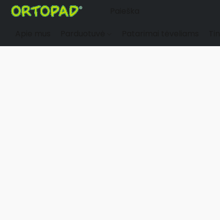
Apie mus
Parduotuvė
Patarimai tėveliams
Tin