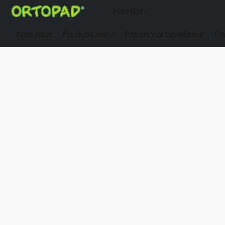
Apie mus
Parduotuvė
Patarimai tėveliams
Tin