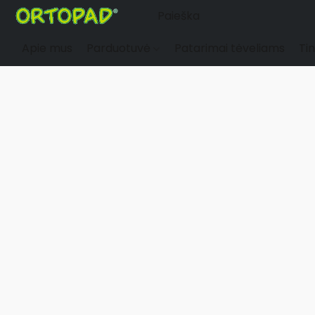
Apie mus
Parduotuvė
Patarimai tėveliams
Tin