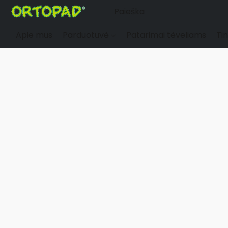
Apie mus
Parduotuvė
Patarimai tėveliams
Tin