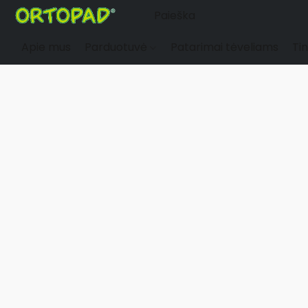
Apie mus
Parduotuvė
Patarimai tėveliams
Tin