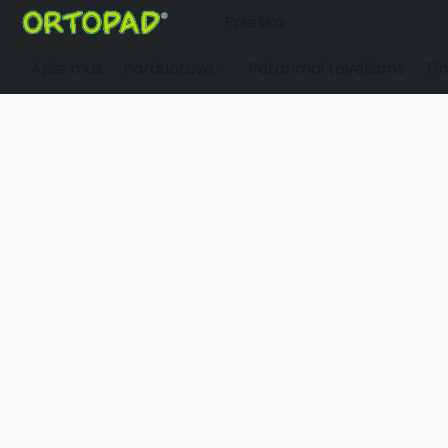
Apie mus
Parduotuvė
Patarimai tėveliams
Tin