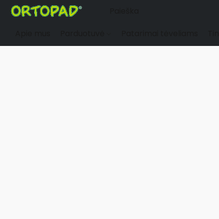
Apie mus
Parduotuvė
Patarimai tėveliams
Tin