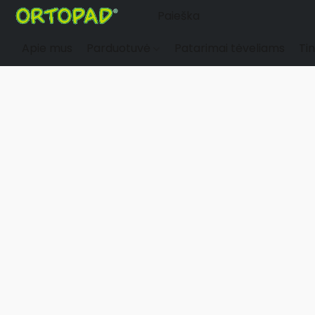
Apie mus
Parduotuvė
Patarimai tėveliams
Tin