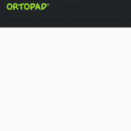
Apie mus
Parduotuvė
Patarimai tėveliams
Tin